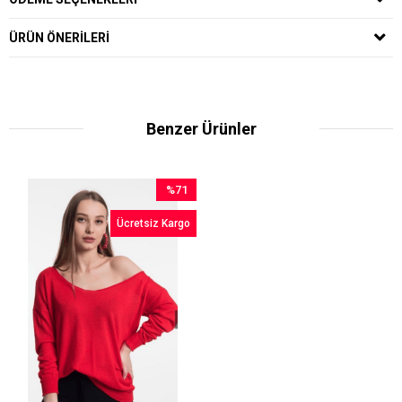
ÜRÜN ÖNERILERI
Benzer Ürünler
%71
İndirim
Ücretsiz Kargo
%71İndirim