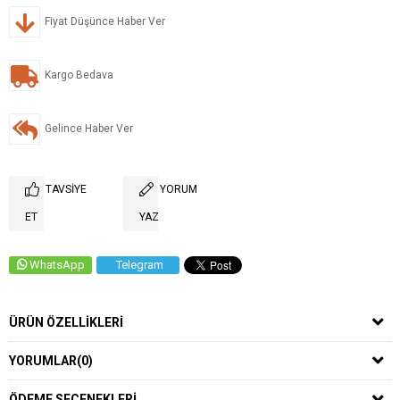
Fiyat Düşünce Haber Ver
Kargo Bedava
Gelince Haber Ver
TAVSIYE
YORUM
ET
YAZ
WhatsApp
Telegram
ÜRÜN ÖZELLIKLERI
YORUMLAR
(0)
ÖDEME SEÇENEKLERI