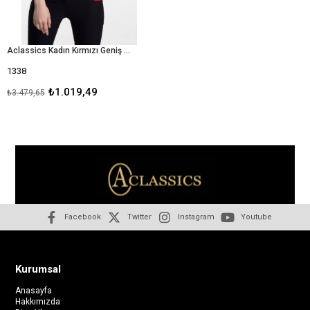
Aclassics Kadın Kırmızı Geniş Yaka Triko Bluz
1338
₺1.019,49
₺3.479,65
Facebook
Twitter
Instagram
Youtube
Kurumsal
Anasayfa
Hakkımızda