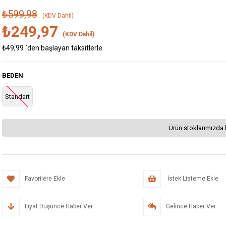
₺599,98
(KDV Dahil)
₺249,97
(KDV Dahil)
₺49,99
`den başlayan taksitlerle
BEDEN
Standart
Ürün stoklarımızda 
Favorilere Ekle
İstek Listeme Ekle
Fiyat Düşünce Haber Ver
Gelince Haber Ver