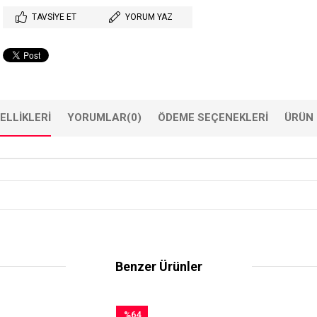
TAVSIYE ET
YORUM YAZ
ELLIKLERI
YORUMLAR
(0)
ÖDEME SEÇENEKLERI
ÜRÜN 
Benzer Ürünler
%64