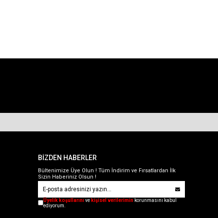
BİZDEN HABERLER
Bültenimize Üye Olun ! Tüm İndirim ve Fırsatlardan İlk
Sizin Haberiniz Olsun !
Üyelik koşullarını
ve
kişisel verilerimin
korunmasını kabul
ediyorum.