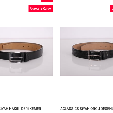
İndirim
Ücretsiz Kargo
%64İndirim
İYAH HAKİKİ DERİ KEMER