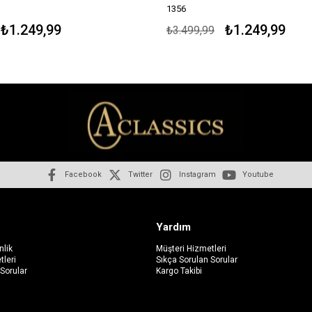
1356
₺1.249,99
₺1.249,99
₺3.499,99
Facebook
Twitter
Instagram
Youtube
a
Yardım
nlik
Müşteri Hizmetleri
tleri
Sıkça Sorulan Sorular
 Sorular
Kargo Takibi