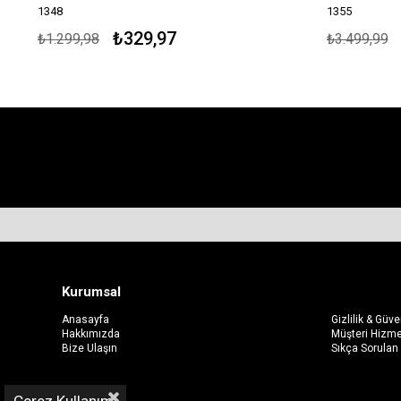
1348
1355
₺329,97
₺1.299,98
₺3.499,99
Kurumsal
Hakkımızd
Anasayfa
Gizlilik & Güve
Hakkımızda
Müşteri Hizme
Bize Ulaşın
Sıkça Sorulan