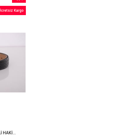
İndirim
Ücretsiz Kargo
%64İndirim
ACLASSICS SİYAH ÖRGÜ DESENLİ HAKİKİ DERİ KEMER